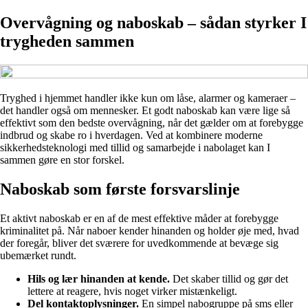
Overvågning og naboskab – sådan styrker I
trygheden sammen
Tryghed i hjemmet handler ikke kun om låse, alarmer og kameraer –
det handler også om mennesker. Et godt naboskab kan være lige så
effektivt som den bedste overvågning, når det gælder om at forebygge
indbrud og skabe ro i hverdagen. Ved at kombinere moderne
sikkerhedsteknologi med tillid og samarbejde i nabolaget kan I
sammen gøre en stor forskel.
Naboskab som første forsvarslinje
Et aktivt naboskab er en af de mest effektive måder at forebygge
kriminalitet på. Når naboer kender hinanden og holder øje med, hvad
der foregår, bliver det sværere for uvedkommende at bevæge sig
ubemærket rundt.
Hils og lær hinanden at kende.
Det skaber tillid og gør det
lettere at reagere, hvis noget virker mistænkeligt.
Del kontaktoplysninger.
En simpel nabogruppe på sms eller