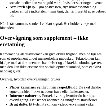
sociale medier kan være guld værd, hvis der sker noget uventet.
Aftal feriehjælp.
Tøm postkassen, flyt skraldespanden og
parker en bil i indkørslen – små ting, der får huset til at se beboet
ud.
Når I står sammen, sender I et klart signal: Her holder vi øje med
hinanden.
Overvågning som supplement – ikke
erstatning
Kameraer og alarmsystemer kan give ekstra tryghed, men de bør ses
som et supplement til det menneskelige naboskab. Teknologien kan
hjælpe med at dokumentere hændelser og afskrække ubudne gæster,
men den kan ikke erstatte den sociale opmærksomhed, som et aktivt
nabolag giver.
Overvej, hvordan overvågningen bruges:
Placér kameraer synligt, men respektfuldt.
De skal dække
egne områder – ikke naboens have eller fællesarealer.
Informer naboerne.
Fortæl, hvor og hvorfor du har opsat
overvågning. Det skaber åbenhed og undgår misforståelser.
Brug skilte.
Et tydeligt skilt om videoovervågning virker