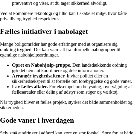
præventivt og viser, at du tager sikkerhed alvorligt.
Ved at kombinere teknologi og tillid kan I skabe et miljø, hvor både
privatliv og tryghed respekteres.
Fælles initiativer i nabolaget
Mange boligområder har gode erfaringer med at organisere sig
omkring tryghed. Det kan være alt fra uformelle nabogrupper til
egentlige nabohjælpsordninger.
Opret en Nabohjælp-gruppe.
Den landsdækkende ordning
gør det nemt at koordinere og dele informationer.
Arrangér tryghedsaftener.
Inviter politiet eller en
sikkerhedsekspert til at fortælle om forebyggelse og gode vaner.
Lav fælles aftaler.
For eksempel om belysning, overvågning af
fællesarealer eller deling af udstyr som stiger og værktøj.
Når tryghed bliver et fælles projekt, styrker det både sammenholdet og
sikkerheden.
Gode vaner i hverdagen
Selv små ændringer i adfærd kan gøre en stor forskel. Sørg for, at både