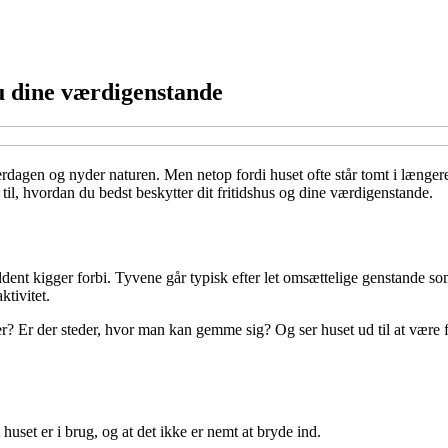
du dine værdigenstande
hverdagen og nyder naturen. Men netop fordi huset ofte står tomt i længer
til, hvordan du bedst beskytter dit fritidshus og dine værdigenstande.
ldent kigger forbi. Tyvene går typisk efter let omsættelige genstande so
tivitet.
uer? Er der steder, hvor man kan gemme sig? Og ser huset ud til at være
huset er i brug, og at det ikke er nemt at bryde ind.