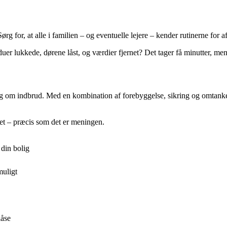
rg for, at alle i familien – og eventuelle lejere – kender rutinerne for 
nduer lukkede, dørene låst, og værdier fjernet? Det tager få minutter, m
 dig om indbrud. Med en kombination af forebyggelse, sikring og omtank
det – præcis som det er meningen.
din bolig
muligt
låse