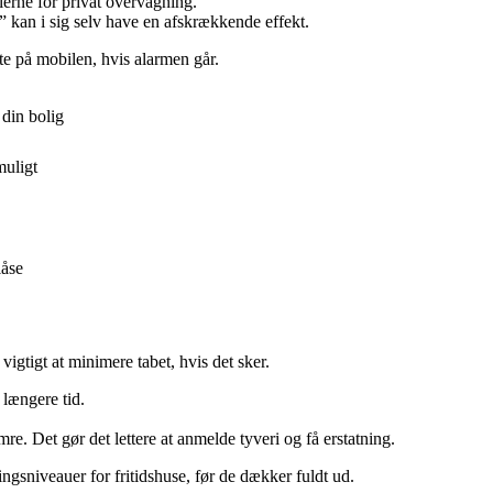
lerne for privat overvågning.
kan i sig selv have en afskrækkende effekt.
te på mobilen, hvis alarmen går.
din bolig
muligt
låse
igtigt at minimere tabet, hvis det sker.
 længere tid.
e. Det gør det lettere at anmelde tyveri og få erstatning.
ngsniveauer for fritidshuse, før de dækker fuldt ud.