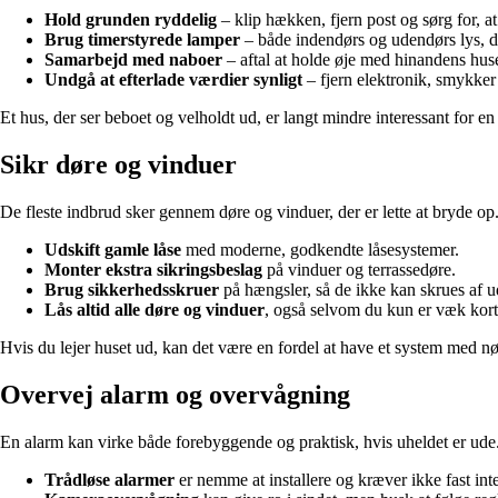
Hold grunden ryddelig
– klip hækken, fjern post og sørg for, at
Brug timerstyrede lamper
– både indendørs og udendørs lys, d
Samarbejd med naboer
– aftal at holde øje med hinandens huse
Undgå at efterlade værdier synligt
– fjern elektronik, smykker
Et hus, der ser beboet og velholdt ud, er langt mindre interessant for en 
Sikr døre og vinduer
De fleste indbrud sker gennem døre og vinduer, der er lette at bryde op. 
Udskift gamle låse
med moderne, godkendte låsesystemer.
Monter ekstra sikringsbeslag
på vinduer og terrassedøre.
Brug sikkerhedsskruer
på hængsler, så de ikke kan skrues af u
Lås altid alle døre og vinduer
, også selvom du kun er væk kort 
Hvis du lejer huset ud, kan det være en fordel at have et system med nø
Overvej alarm og overvågning
En alarm kan virke både forebyggende og praktisk, hvis uheldet er ude
Trådløse alarmer
er nemme at installere og kræver ikke fast int