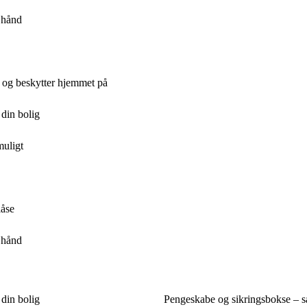
 hånd
r og beskytter hjemmet på
din bolig
muligt
låse
 hånd
din bolig
Pengeskabe og sikringsbokse – s