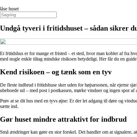
låse huset
Undgå tyveri i fritidshuset – sådan sikrer 
Et fritidshus er for mange et fristed – et sted, hvor man kobler af fra 
med nogle enkle tiltag mindske risikoen betydeligt. Her får du en guide 
Kend risikoen – og tænk som en tyv
De fleste indbrud i fritidshuse sker uden for højsæsonen, når ejerne sjæ
ubeboede ud – med post i postkassen, mørke vinduer og ingen spor af ak
Prøv at se dit hus med en tyvs øjne: Er der let adgang til døre og vind
sætte ind.
Gør huset mindre attraktivt for indbrud
Små ændringer kan gøre en stor forskel. Det handler om at signalere, at 