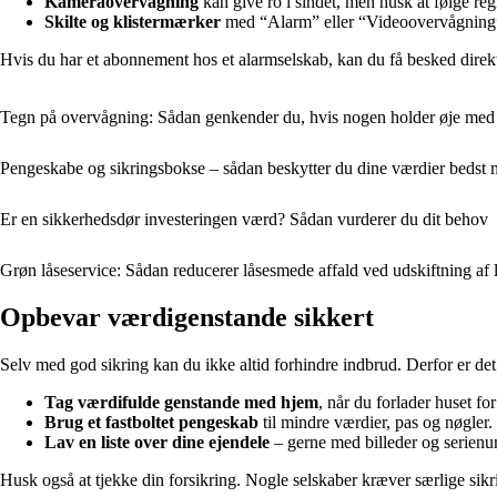
Kameraovervågning
kan give ro i sindet, men husk at følge reg
Skilte og klistermærker
med “Alarm” eller “Videoovervågning” 
Hvis du har et abonnement hos et alarmselskab, kan du få besked direk
Tegn på overvågning: Sådan genkender du, hvis nogen holder øje med 
Pengeskabe og sikringsbokse – sådan beskytter du dine værdier bedst 
Er en sikkerhedsdør investeringen værd? Sådan vurderer du dit behov
Grøn låseservice: Sådan reducerer låsesmede affald ved udskiftning af 
Opbevar værdigenstande sikkert
Selv med god sikring kan du ikke altid forhindre indbrud. Derfor er det v
Tag værdifulde genstande med hjem
, når du forlader huset for
Brug et fastboltet pengeskab
til mindre værdier, pas og nøgler.
Lav en liste over dine ejendele
– gerne med billeder og serienumr
Husk også at tjekke din forsikring. Nogle selskaber kræver særlige sikri